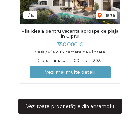
1
/
18
Harta
Vila ideala pentru vacanta aproape de plaja
in Cipru!
350,000 €
Casă / Vilă cu 4 camere de vânzare
Cipru, Larnaca
100 mp
2025
Vezi mai multe detalii
Vezi toate proprietățile din ansamblu