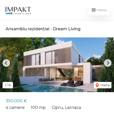
Meniu
Ansamblu rezidențial - Dream Living
Previous
Nex
1
/
8
Harta
350,000 €
4 camere
100 mp
Cipru, Larnaca