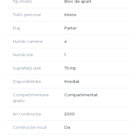
Tip imobil
Bloc de apart.
✅ Compartimentare eficientă
✅ Acces stradal
Trafic pietonal
Intens
✅ Disponibil imediat
Pentru mai multe informații și programarea unei vizionări,
Etaj
Parter
vă rugăm să ne contactați telefonic.
Număr camere
4
Număr băi
1
Suprafață utilă
75 mp
Disponibilitate
Imediat
Compartimentare
Compartimentat
spațiu
An construcție
2000
Construcție nouă
Da