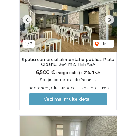
Previous
Next
1
/
7
Harta
Spatiu comercial alimentatie publica Piata
Cipariu, 264 m2, TERASA
6,500 €
(negociabil) + 21% TVA
Spațiu comercial de închiriat
Gheorgheni, Cluj-Napoca
263 mp
1990
Vezi mai multe detalii