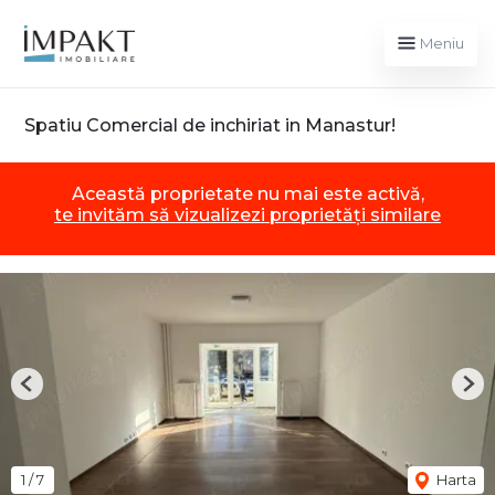
Meniu
Spatiu Comercial de inchiriat in Manastur!
Această proprietate nu mai este activă,
te invităm să vizualizezi proprietăți similare
Previous
Nex
1
/
7
Harta