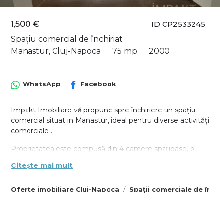
1,500 €
ID CP2533245
Spațiu comercial de închiriat
Manastur, Cluj-Napoca
75 mp
2000
WhatsApp
Facebook
Impakt Imobiliare vă propune spre închiriere un spațiu
comercial situat in Manastur, ideal pentru diverse activități
comerciale .
Proprietatea este compusă din 4 camere spațioase, o
baie și dispune de o suprafață totală de 75 mp. Spațiul
Citește mai mult
beneficiază de acces direct din stradă, ceea ce asigură
vizibilitate excelentă și acces facil pentru clienți.
Oferte imobiliare Cluj-Napoca
Spații comerciale de înch
Dotat cu centrală termică proprie, spațiul oferă confort
termic pe tot parcursul anului.