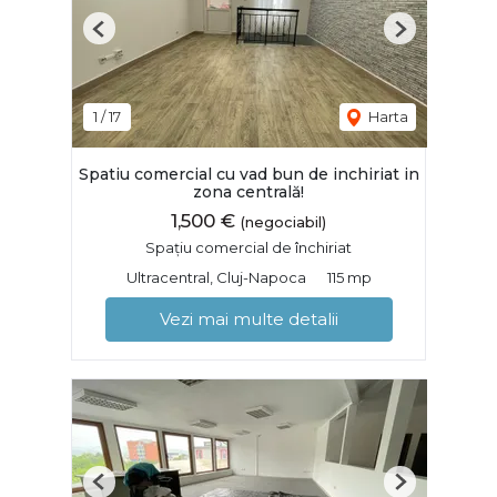
Previous
Next
1
/
17
Harta
Spatiu comercial cu vad bun de inchiriat in
zona centrală!
1,500 €
(negociabil)
Spațiu comercial de închiriat
Ultracentral, Cluj-Napoca
115 mp
Vezi mai multe detalii
Previous
Next