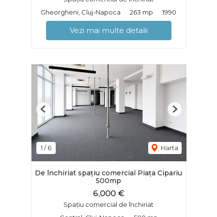
Gheorgheni, Cluj-Napoca
263 mp
1990
Vezi mai multe detalii
Previous
Next
1
/
6
Harta
De închiriat spațiu comercial Piața Cipariu
500mp
6,000 €
Spațiu comercial de închiriat