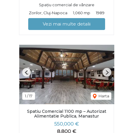
Spațiu comercial de vânzare
Zorilor, Cluj-Napoca
1,060 mp
1989
Vezi mai multe detalii
Previous
Next
1
/
17
Harta
Spatiu Comercial 1100 mp – Autorizat
Alimentatie Publica, Manastur
550,000 €
8,800 €