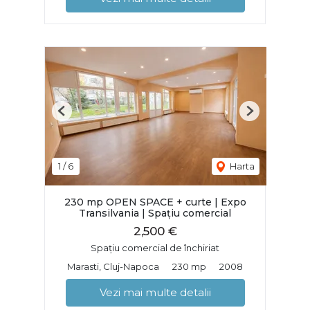
Previous
Next
1
/
6
Harta
230 mp OPEN SPACE + curte | Expo
Transilvania | Spațiu comercial
2,500 €
Spațiu comercial de închiriat
Marasti, Cluj-Napoca
230 mp
2008
Vezi mai multe detalii