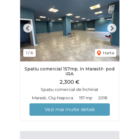
Previous
Next
1
/
6
Harta
Spatiu comercial 157mp, in Marasti!- pod
IRA
2,300 €
Spațiu comercial de închiriat
Marasti, Cluj-Napoca
157 mp
2018
Vezi mai multe detalii