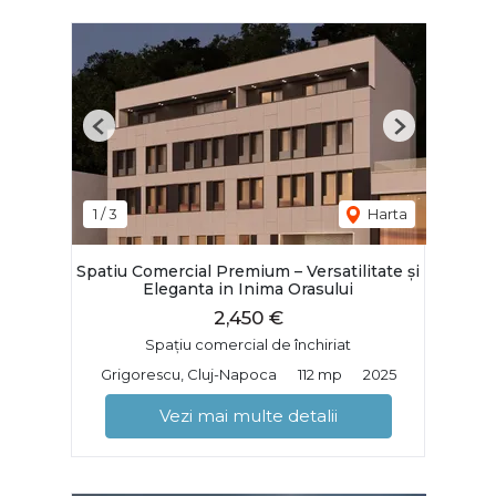
Previous
Next
1
/
3
Harta
Spatiu Comercial Premium – Versatilitate și
Eleganta in Inima Orasului
2,450 €
Spațiu comercial de închiriat
Grigorescu, Cluj-Napoca
112 mp
2025
Vezi mai multe detalii