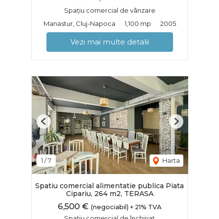
Spațiu comercial de vânzare
Manastur, Cluj-Napoca
1,100 mp
2005
Vezi mai multe detalii
Previous
Next
1
/
7
Harta
Spatiu comercial alimentatie publica Piata
Cipariu, 264 m2, TERASA
6,500 €
(negociabil) + 21% TVA
Spațiu comercial de închiriat