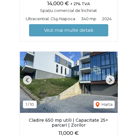
14,000 €
+ 21% TVA
Spațiu comercial de închiriat
Ultracentral, Cluj-Napoca
340 mp
2024
Vezi mai multe detalii
Previous
Next
1
/
10
Harta
Cladire 650 mp utili | Capacitate 25+
parcari | Zorilor
11,000 €