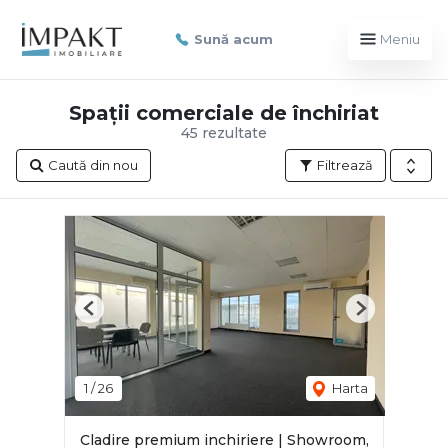
Sună acum
Meniu
Spații comerciale de închiriat
45 rezultate
Caută din nou
Filtrează
Previous
Next
1
/
26
Harta
Cladire premium inchiriere | Showroom,