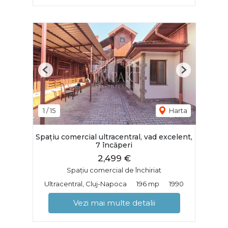
Previous
Next
1
/
15
Harta
Spațiu comercial ultracentral, vad excelent,
7 încăperi
2,499 €
Spațiu comercial de închiriat
Ultracentral, Cluj-Napoca
196 mp
1990
Vezi mai multe detalii