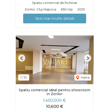
Spațiu comercial de închiriat
Zorilor, Cluj-Napoca
650 mp
2025
Vezi mai multe detalii
Previous
Next
1
/
10
Harta
Spatiu comercial ideal pentru showroom
in Zorilor
1,450,000 €
10,600 €