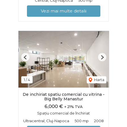
Central, Cluj-Napoca
500 mp
Vezi mai multe detalii
Previous
Next
1
/
4
Harta
De inchiriat spatiu comercial cu vitrina -
Big Belly Manastur
6,000 €
+ 21% TVA
Spațiu comercial de închiriat
Ultracentral, Cluj-Napoca
500 mp
2008