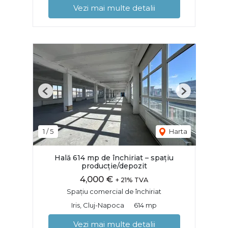
Vezi mai multe detalii
Previous
Next
1
/
5
Harta
Hală 614 mp de închiriat – spațiu
producție/depozit
4,000 €
+ 21% TVA
Spațiu comercial de închiriat
Iris, Cluj-Napoca
614 mp
Vezi mai multe detalii