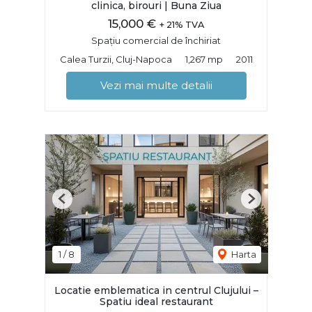
clinica, birouri | Buna Ziua
15,000 €
+ 21% TVA
Spațiu comercial de închiriat
Calea Turzii, Cluj-Napoca
1,267 mp
2011
Vezi mai multe detalii
Previous
Next
1
/
8
Harta
Locatie emblematica in centrul Clujului –
Spatiu ideal restaurant