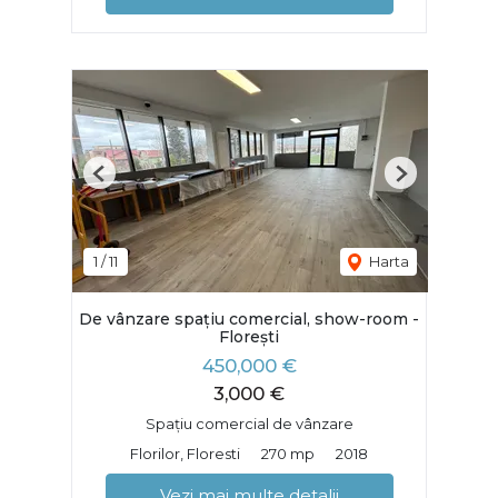
Previous
Next
1
/
11
Harta
De vânzare spațiu comercial, show-room -
Florești
450,000 €
3,000 €
Spațiu comercial de vânzare
Florilor, Floresti
270 mp
2018
Vezi mai multe detalii