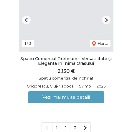
Previous
Next
1
/
3
Harta
Spatiu Comercial Premium – Versatilitate și
Eleganta in Inima Orasului
2,130 €
Spațiu comercial de închiriat
Grigorescu, Cluj-Napoca
97 mp
2025
Vezi mai multe detalii
Pagina anterioară
Pagina următoare
1
2
3