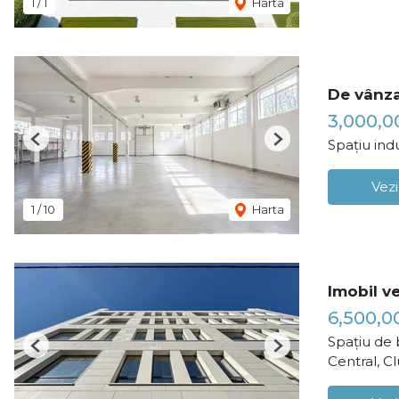
1
/
1
Harta
De vânza
3,000,
Spațiu ind
Previous
Next
Vezi
1
/
10
Harta
Imobil v
6,500,0
Spațiu de 
Previous
Next
Central, C