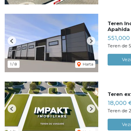
Teren In
Apahida
551,000
Previous
Next
Teren de 
Vezi
1
/
8
Harta
Teren ext
18,000 
Teren de 
Previous
Next
Vezi