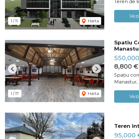
Teren de 
Vezi
1
/
11
Harta
Spatiu C
Manastu
550,000
8,800 €
Previous
Next
Spațiu com
Manastur,
1
/
17
Harta
Vezi
Teren in
95,000 