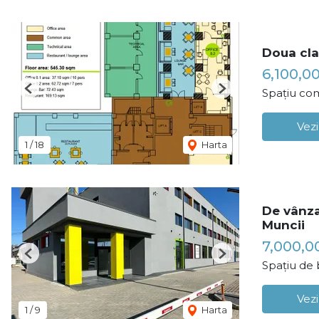
Doua clad
6,100,0
Spațiu com
Previous
Next
Vezi
1
/
18
Harta
De vânzar
Muncii
7,000,0
Previous
Next
Spațiu de 
Vezi
1
/
9
Harta