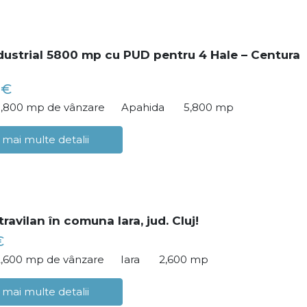
dustrial 5800 mp cu PUD pentru 4 Hale – Centura
 €
5,800 mp de vânzare
Apahida
5,800 mp
 mai multe detalii
ravilan în comuna Iara, jud. Cluj!
€
2,600 mp de vânzare
Iara
2,600 mp
 mai multe detalii