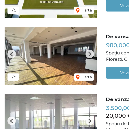
Vezi
1
/
5
Harta
De vansa
980,00
Spațiu com
Previous
Next
Floresti, 
Vezi
1
/
5
Harta
De vânzar
3,500,0
20,000 
Previous
Next
Spațiu de 