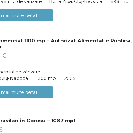
898 mp de vânzare
Buna Ziua, Cluj-Napoca
898 mp
 mai multe detalii
omercial 1100 mp – Autorizat Alimentatie Publica,
r
 €
ercial de vânzare
 Cluj-Napoca
1,100 mp
2005
 mai multe detalii
travilan in Corusu – 1087 mp!
€