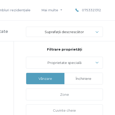
bluri rezidențiale
Mai multe
0753321312
tate
Suprafață descrescător
Filtrare proprietăți
Proprietate specială
Vânzare
Închiriere