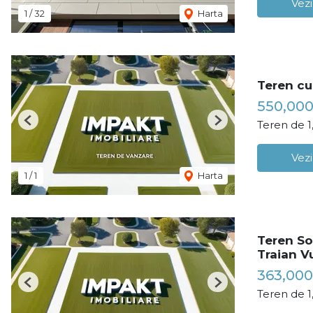
Vezi
1
/
32
Harta
Teren cu 
550,00
Teren de 
Previous
Next
Vezi
1
/
1
Harta
Teren So
Traian V
363,000
Previous
Next
Teren de 