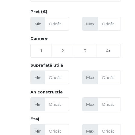
Preț (€)
Min
Max
Camere
1
2
3
4+
Suprafață utilă
Min
Max
An construcție
Min
Max
Etaj
Min
Max