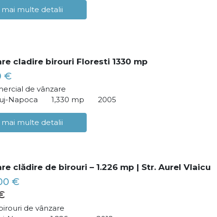
 mai multe detalii
re cladire birouri Floresti 1330 mp
0 €
ercial de vânzare
Cluj-Napoca
1,330 mp
2005
 mai multe detalii
e clădire de birouri – 1.226 mp | Str. Aurel Vlaicu
00 €
€
birouri de vânzare