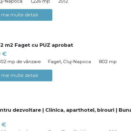
luj-Napoca
1,226 mp
2012
 mai multe detalii
2 m2 Faget cu PUZ aprobat
0 €
802 mp de vânzare
Faget, Cluj-Napoca
802 mp
 mai multe detalii
tru dezvoltare | Clinica, aparthotel, birouri | Bun
 €