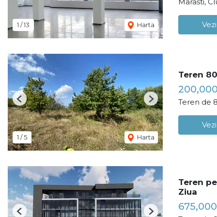
Marasti, C
Vezi
1
/
13
Harta
Teren 80
200,00
Teren de 
Previous
Next
Vezi
1
/
5
Harta
Teren pen
Ziua
675,000
Previous
Next