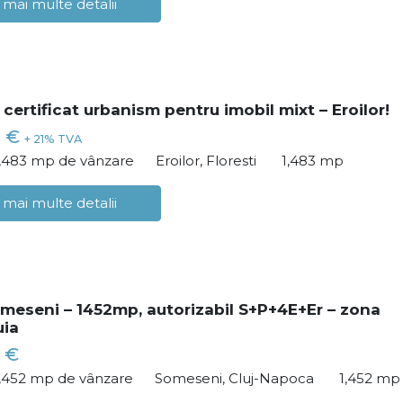
 mai multe detalii
certificat urbanism pentru imobil mixt – Eroilor!
0 €
+ 21% TVA
1,483 mp de vânzare
Eroilor, Floresti
1,483 mp
 mai multe detalii
meseni – 1452mp, autorizabil S+P+4E+Er – zona
uia
 €
1,452 mp de vânzare
Someseni, Cluj-Napoca
1,452 mp