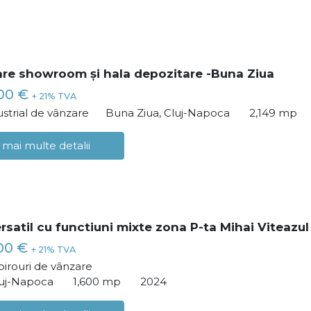
re showroom și hala depozitare -Buna Ziua
000 €
+ 21% TVA
ustrial de vânzare
Buna Ziua, Cluj-Napoca
2,149 mp
 mai multe detalii
ersatil cu functiuni mixte zona P-ta Mihai Viteazul
00 €
+ 21% TVA
birouri de vânzare
luj-Napoca
1,600 mp
2024