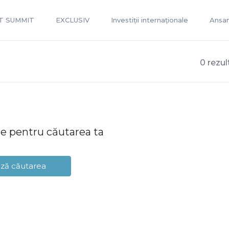
T SUMMIT
EXCLUSIV
Investiții internaționale
Ansam
0 rezul
te pentru căutarea ta
ză căutarea