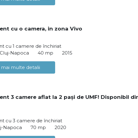
nt cu o camera, in zona Vivo
 cu 1 camere de închiriat
 Cluj-Napoca
40 mp
2015
 mai multe detalii
nt 3 camere aflat la 2 pași de UMF! Disponibil din
t cu 3 camere de închiriat
luj-Napoca
70 mp
2020