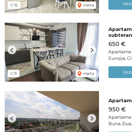
Vezi
1
/
12
Harta
Apartame
subteran
650 €
Apartamen
Previous
Next
Europa, C
Vezi
1
/
9
Harta
Apartame
950 €
Apartamen
Previous
Next
Buna Ziua