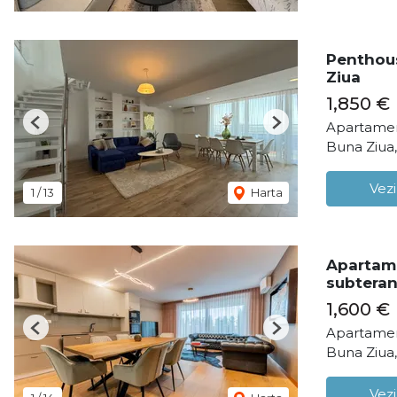
Penthous
Ziua
1,850 €
Apartamen
Previous
Next
Buna Ziua
Vezi
1
/
13
Harta
Apartame
subteran
1,600 €
Apartamen
Previous
Next
Buna Ziua
Vezi