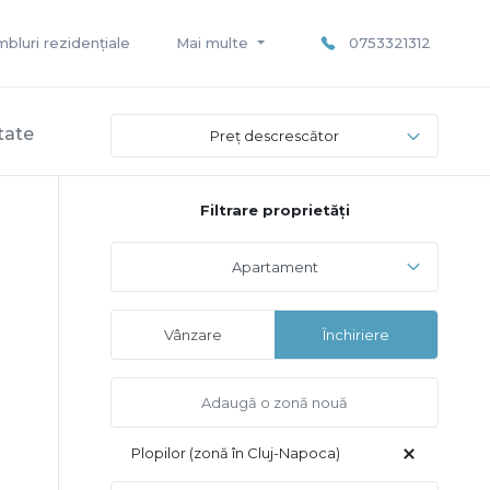
bluri rezidențiale
Mai multe
0753321312
ltate
Preț descrescător
Filtrare proprietăți
Apartament
Vânzare
Închiriere
Plopilor (zonă în Cluj-Napoca)