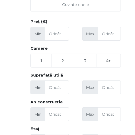
Preț (€)
Min
Max
Camere
1
2
3
4+
Suprafață utilă
Min
Max
An construcție
Min
Max
Etaj