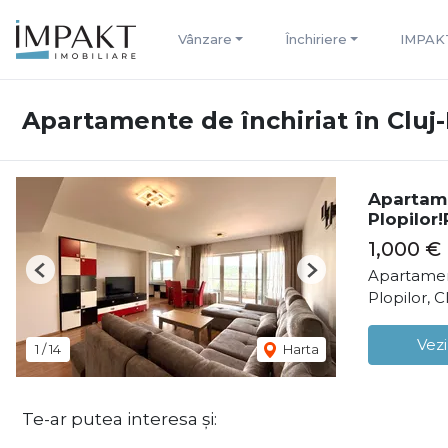
Vânzare
Închiriere
IMPAK
Apartamente de închiriat în Cluj
Apartam
Plopilor
1,000 €
Apartamen
Previous
Next
Plopilor, 
Vezi
1
/
14
Harta
Te-ar putea interesa și: