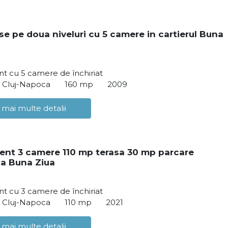
e pe doua niveluri cu 5 camere in cartierul Buna
t cu 5 camere de închiriat
, Cluj-Napoca
160 mp
2009
 mai multe detalii
nt 3 camere 110 mp terasa 30 mp parcare
a Buna Ziua
t cu 3 camere de închiriat
, Cluj-Napoca
110 mp
2021
 mai multe detalii