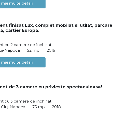
 mai multe detalii
nt finisat Lux, complet mobilat si utilat, parcare
a, cartier Europa.
t cu 2 camere de închiriat
luj-Napoca
52 mp
2019
 mai multe detalii
nt de 3 camere cu privleste spectaculoasa!
t cu 3 camere de închiriat
, Cluj-Napoca
75 mp
2018