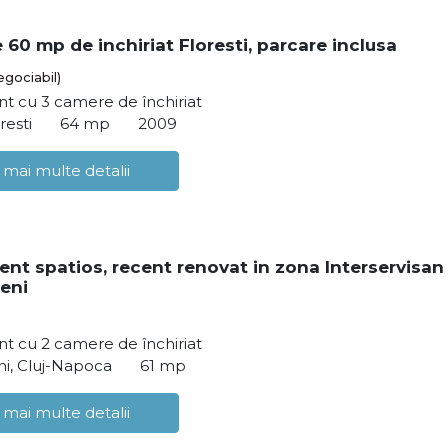
 60 mp de inchiriat Floresti, parcare inclusa
egociabil)
t cu 3 camere de închiriat
resti
64 mp
2009
 mai multe detalii
nt spatios, recent renovat in zona Interservisan
eni
t cu 2 camere de închiriat
i, Cluj-Napoca
61 mp
 mai multe detalii