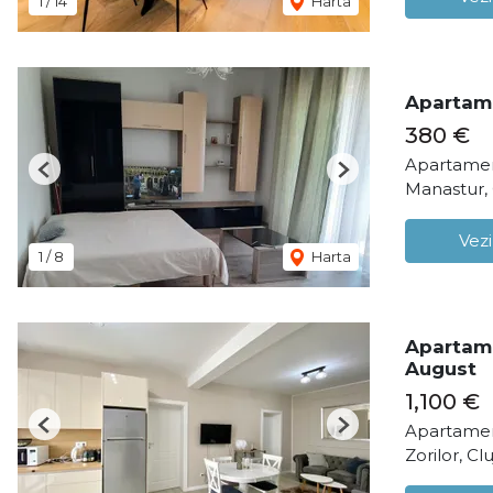
1
/
14
Harta
Apartame
380 €
Apartament
Previous
Next
Manastur,
Vezi
1
/
8
Harta
Apartame
August
1,100 €
Apartamen
Previous
Next
Zorilor, C