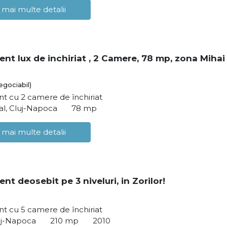
 mai multe detalii
nt lux de inchiriat , 2 Camere, 78 mp, zona Mihai
egociabil)
t cu 2 camere de închiriat
al, Cluj-Napoca
78 mp
 mai multe detalii
t deosebit pe 3 niveluri, in Zorilor!
t cu 5 camere de închiriat
luj-Napoca
210 mp
2010