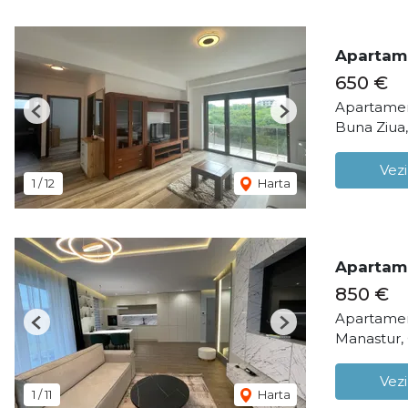
Apartame
650 €
Apartamen
Previous
Next
Buna Ziua
Vezi
1
/
12
Harta
Apartame
850 €
Apartamen
Previous
Next
Manastur,
Vezi
1
/
11
Harta