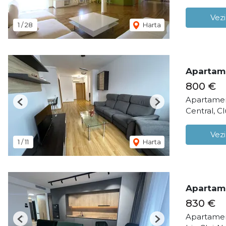
Vezi
1
/
28
Harta
Apartame
800 €
Apartamen
Previous
Next
Central, C
Vezi
1
/
11
Harta
Apartame
830 €
Apartamen
Previous
Next