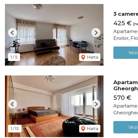
3 camere
425 €
(n
Apartamen
Previous
Next
Eroilor, Flo
Vezi
1
/
5
Harta
Apartame
Gheorgh
570 €
Apartamen
Previous
Next
Gheorghen
Vezi
1
/
13
Harta