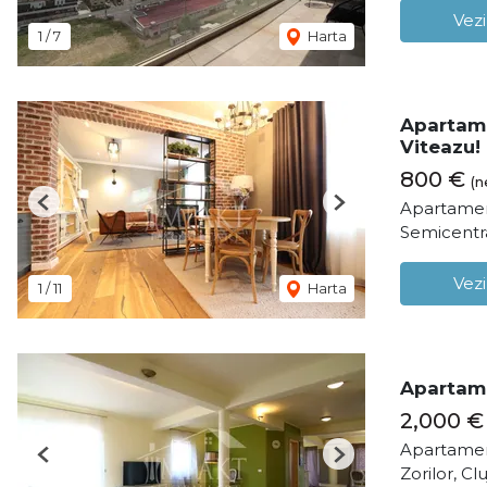
Vezi
1
/
7
Harta
Apartame
Viteazu!
800 €
(n
Apartamen
Previous
Next
Semicentr
Vezi
1
/
11
Harta
Apartamen
2,000 €
Apartamen
Previous
Next
Zorilor, C