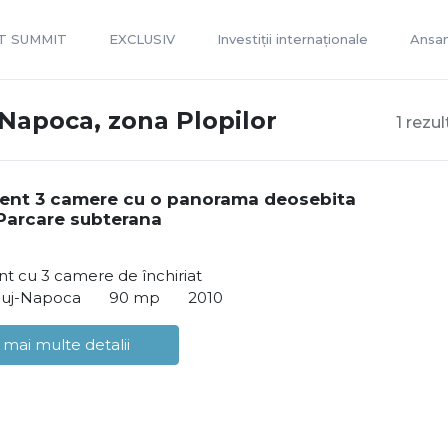
T SUMMIT
EXCLUSIV
Investiții internaționale
Ansam
-Napoca, zona Plopilor
1 rezu
ent 3 camere cu o panorama deosebita
!Parcare subterana
t cu 3 camere de închiriat
Cluj-Napoca
90 mp
2010
 mai multe detalii