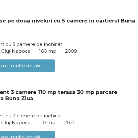
e pe doua niveluri cu 5 camere in cartierul Buna
t cu 5 camere de închiriat
, Cluj-Napoca
160 mp
2009
 mai multe detalii
nt 3 camere 110 mp terasa 30 mp parcare
a Buna Ziua
t cu 3 camere de închiriat
, Cluj-Napoca
110 mp
2021
 mai multe detalii