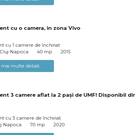
nt cu o camera, in zona Vivo
 cu 1 camere de închiriat
 Cluj-Napoca
40 mp
2015
 mai multe detalii
nt 3 camere aflat la 2 pași de UMF! Disponibil din
t cu 3 camere de închiriat
luj-Napoca
70 mp
2020