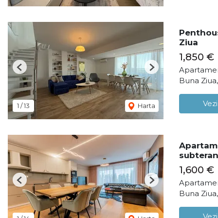
Penthous
Ziua
1,850 €
Apartamen
Previous
Next
Buna Ziua
Vezi
1
/
13
Harta
Apartame
subteran
1,600 €
Apartamen
Previous
Next
Buna Ziua
Vezi