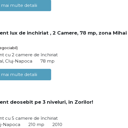
 mai multe detalii
nt lux de inchiriat , 2 Camere, 78 mp, zona Mihai
egociabil)
t cu 2 camere de închiriat
al, Cluj-Napoca
78 mp
 mai multe detalii
t deosebit pe 3 niveluri, in Zorilor!
t cu 5 camere de închiriat
luj-Napoca
210 mp
2010