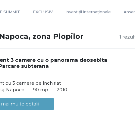
T SUMMIT
EXCLUSIV
Investiții internaționale
Ansam
-Napoca, zona Plopilor
1 rezu
ent 3 camere cu o panorama deosebita
!Parcare subterana
t cu 3 camere de închiriat
Cluj-Napoca
90 mp
2010
 mai multe detalii