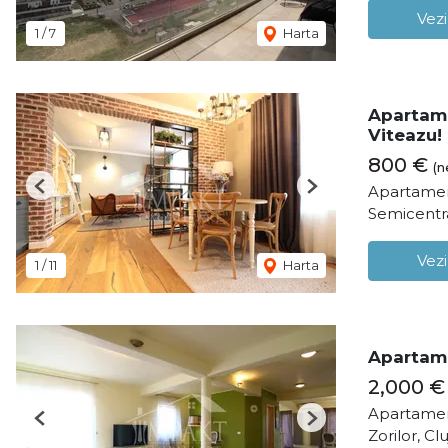
Vezi
1
/
7
Harta
Apartame
Viteazu!
800 €
(n
Apartamen
Previous
Next
Semicentr
Vezi
1
/
11
Harta
Apartamen
2,000 €
Apartamen
Previous
Next
Zorilor, C