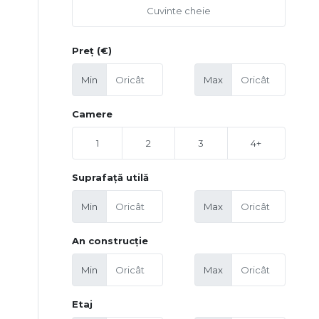
Preț (€)
Min
Max
Camere
1
2
3
4+
Suprafață utilă
Min
Max
An construcție
Min
Max
Etaj