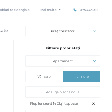
bluri rezidențiale
Mai multe
0753321312
ltate
Preț crescător
Filtrare proprietăți
Apartament
Vânzare
Închiriere
Plopilor (zonă în Cluj-Napoca)