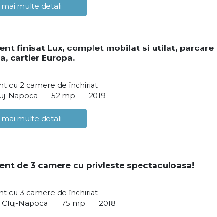
 mai multe detalii
nt finisat Lux, complet mobilat si utilat, parcare
a, cartier Europa.
t cu 2 camere de închiriat
luj-Napoca
52 mp
2019
 mai multe detalii
nt de 3 camere cu privleste spectaculoasa!
t cu 3 camere de închiriat
, Cluj-Napoca
75 mp
2018