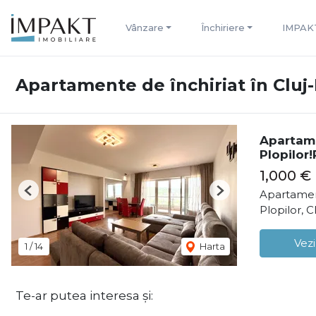
Vânzare
Închiriere
IMPAK
Apartamente de închiriat în Cluj
Apartam
Plopilor
1,000 €
Apartamen
Previous
Next
Plopilor, 
Vezi
1
/
14
Harta
Te-ar putea interesa și: