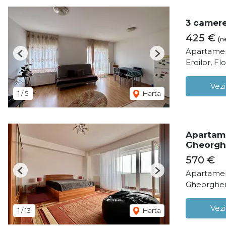
3 camere
425 €
(n
Apartamen
Previous
Next
Eroilor, Flo
Vezi
1
/
5
Harta
Apartame
Gheorgh
570 €
Apartamen
Previous
Next
Gheorghen
Vezi
1
/
13
Harta