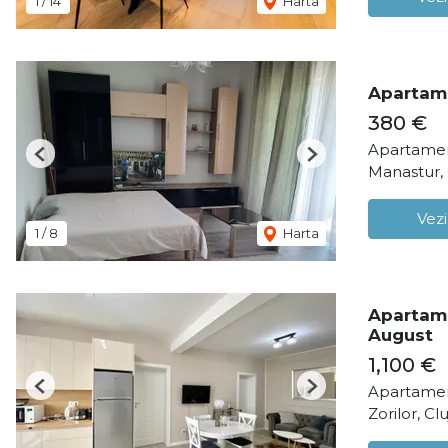
1
/
14
Harta
Apartame
380 €
Apartament
Previous
Next
Manastur,
Vezi
1
/
8
Harta
Apartame
August
1,100 €
Apartamen
Previous
Next
Zorilor, C