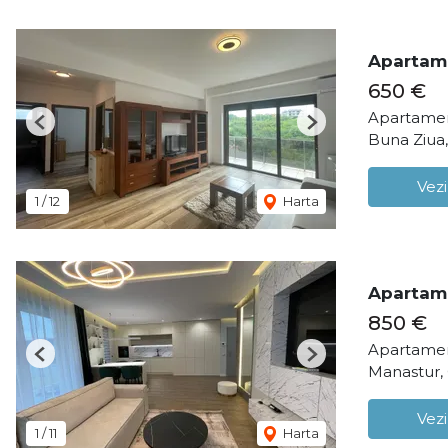
Apartame
650 €
Apartamen
Previous
Next
Buna Ziua
Vezi
1
/
12
Harta
Apartame
850 €
Apartamen
Previous
Next
Manastur,
Vezi
1
/
11
Harta