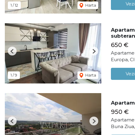
Vezi
1
/
12
Harta
Apartame
subteran
650 €
Apartamen
Previous
Next
Europa, C
Vezi
1
/
9
Harta
Apartame
950 €
Apartamen
Previous
Next
Buna Ziua