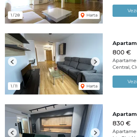
Vezi
1
/
28
Harta
Apartame
800 €
Apartamen
Previous
Next
Central, C
Vezi
1
/
11
Harta
Apartame
830 €
Apartamen
Previous
Next