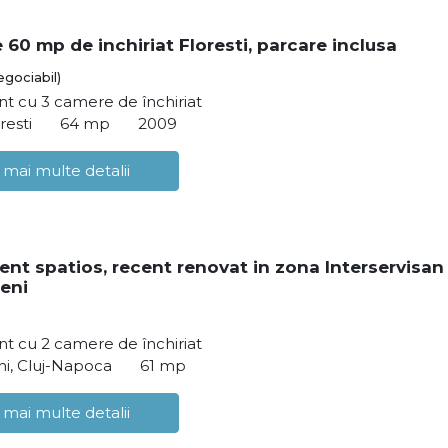
 60 mp de inchiriat Floresti, parcare inclusa
egociabil)
t cu 3 camere de închiriat
resti
64 mp
2009
 mai multe detalii
nt spatios, recent renovat in zona Interservisan
eni
t cu 2 camere de închiriat
i, Cluj-Napoca
61 mp
 mai multe detalii